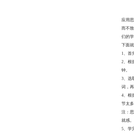
应用思
而不致
们的学
下面就
1、首
2、根
钟。
3、选
词，再
4、根
节太多
注：思
就感。
5、学