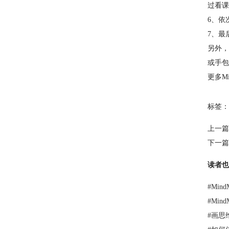
过看课
6、依
7、最
另外，
或手包
更多M
标签：
上一篇
下一篇
读者也
#
Min
#
Min
#
画思