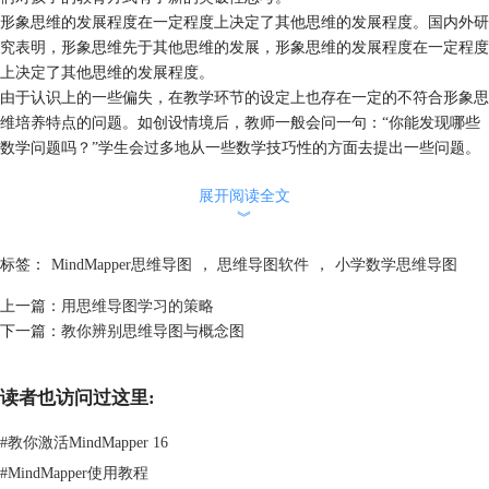
形象思维的发展程度在一定程度上决定了其他思维的发展程度。国内外研
究表明，形象思维先于其他思维的发展，形象思维的发展程度在一定程度
上决定了其他思维的发展程度。
由于认识上的一些偏失，在教学环节的设定上也存在一定的不符合形象思
维培养特点的问题。如创设情境后，教师一般会问一句：“你能发现哪些
数学问题吗？”学生会过多地从一些数学技巧性的方面去提出一些问题。
学生的思维就此从情境中出脱离出来，回到平时所理解的“数学严谨抽
展开阅读全文
象”的意义上来。
︾
形象思维是凭借头脑中已储存的表象进行的思维。而“每一种进入大脑的
资料，不论是感觉、记忆或是想法，包括文字、数字、符号，都可以成为
标签：
MindMapper思维导图
，
思维导图软件
，
小学数学思维导图
表象，而这一表象就可以成为一个思考中心，并由此中心向外发散出成千
上万的挂勾，每一个挂勾代表与中心主题的一个连结，而每一个连结又可
上一篇：
用思维导图学习的策略
以成为另一个中心主题，再向外发散出成千上万的挂勾……这些挂勾连结
下一篇：
教你辨别思维导图与概念图
可以视为你的记忆，也就是你的个人数据库。”这一“数据库”的容量和组
织形式决定了形象思维的优劣程度。而思维导图是基于对人脑的模拟，所
读者也访问过这里:
以这一“数据库”的储存方式和组织结构和思维导图的“构图”方式不谋而
合。
#
教你激活MindMapper 16
“在英国、美国、澳大利亚、新加坡等国家的教育领域有广泛应用，在提
#
MindMapper使用教程
高教学效果方面成效显著。”同时思维导图的可创造性和可延伸性对学生