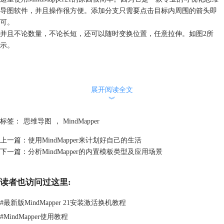
导图软件，并且操作很方便。添加分支只需要点击目标内周围的箭头即
可。
并且不论数量，不论长短，还可以随时变换位置，任意拉伸。如图2所
示。
展开阅读全文
︾
标签：
思维导图
，
MindMapper
上一篇：
使用MindMapper来计划好自己的生活
图 2：分支添加
下一篇：
分析MindMapper的内置模板类型及应用场景
下面我就以MindMapper21为例来规划一下团建方案。一般而言，团建活
动需要持续到一天时间。这样我们首先要分开好时间，像是上午和下午就
读者也访问过这里:
是大时间。开始时间和结束也要先确定好。
同时也要进行休息时间的确定。这样就能让参与人员充分享受活动。如图
#
最新版MindMapper 21安装激活换机教程
三所示。
#
MindMapper使用教程