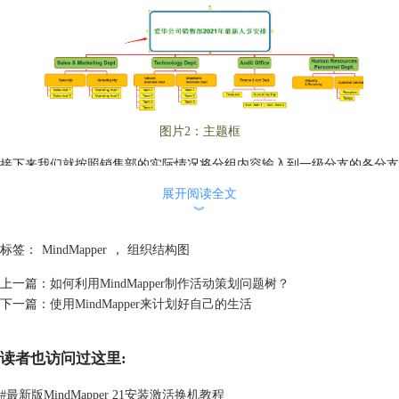
图片2：主题框
接下来我们就按照销售部的实际情况将分组内容输入到一级分支的各分支
框中。销售部分为“领导组”、“宣传组”、“销售1组”和“销售2组”，分别输
展开阅读全文
入到四个一级分支框内即可。
︾
标签：
MindMapper
，
组织结构图
图片3：一级分支分组
上一篇：
如何利用MindMapper制作活动策划问题树？
下一篇：
使用MindMapper来计划好自己的生活
领导组主要由部长和副部长组成，我们将二者分别输入到二级分支框中，
然后在后续的分支内可以添加各自的工作任务，明确职责，如图4所示。
读者也访问过这里:
#
最新版MindMapper 21安装激活换机教程