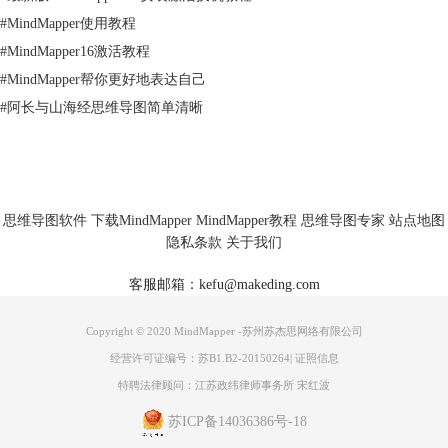
#
MindMapper使用教程
#
MindMapper16激活教程
#
MindMapper帮你更好地表达自己
#
阿长与山海经思维导图简单清晰
思维导图软件
下载MindMapper
MindMapper教程
思维导图专家
站点地图
隐私条款
关于我们
图片4：领导组
客服邮箱：kefu@makeding.com
宣传组有主要负责人和副负责人，副负责人需要管理下属的文案组和图片
组，他的工作任务我们可以通过添加标注的方式进行呈现，如图5所示。
Copyright © 2020 MindMapper -苏州苏杰思网络有限公司
经营许可证编号：苏B1.B2-20150264
|
证照信息
特聘法律顾问：江苏政纬律师事务所 宋红波
苏ICP备14036386号-18