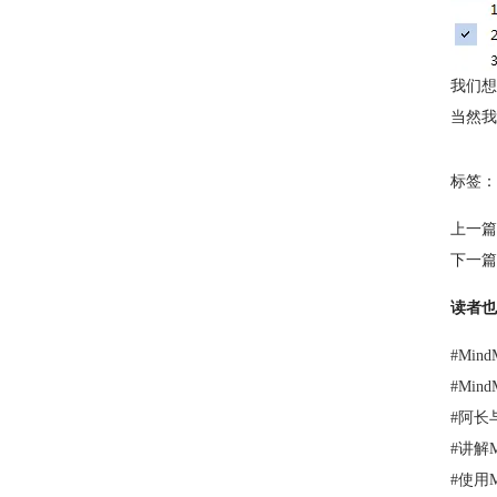
我们想
当然
标签：
上一篇
下一篇
读者也
#
Min
#
Min
#
阿长
#
讲解M
#
使用M