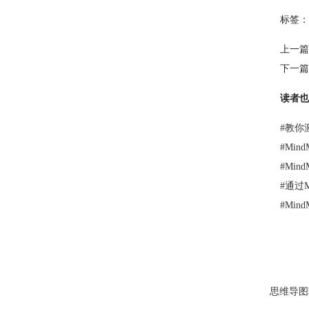
标签：
上一篇
下一篇
读者也
#
教你激活
#
Min
#
Min
#
通过M
#
Min
思维导图