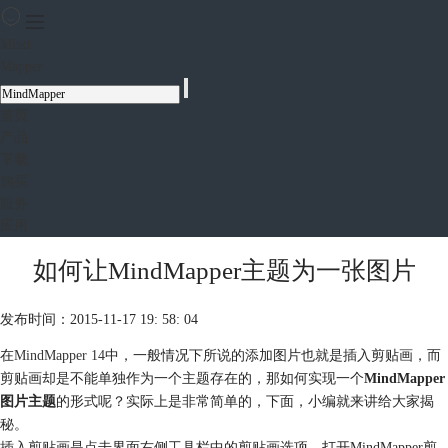
Mind
Mapper
首页
产品
下载
购买
服务
应用
如何让MindMapper主题为一张图片
发布时间：2015-11-17 19: 58: 04
在
MindMapper 14
中，一般情况下所说的添加图片也就是插入剪贴画，而
剪贴画却是不能单独作为一个主题存在的，那如何实现一个
MindMapper
图片主题
的形式呢？实际上是非常简单的，下面，小编就来讲给大家揭
秘。
插入剪贴画是点击界面右侧工具栏中的剪贴画选项，打开MindMapper剪