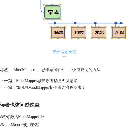
这时候按住键盘键“Ctrl”,鼠标左键点击图形拖动，就会拖拽出一个一模一
样的图像哦，如下图所示：
展开阅读全文
︾
标签：
MindMapper
，
思维导图软件
，
快速复制的方法
上一篇：
MindMapper思维导图整理头脑思绪
下一篇：
如何用MindMapper制作采购流程图表？
如果觉得图像太拥挤，我们可以用鼠标左键选中中心主题并拖拽到合适的
读者也访问过这里:
地方即可。
#
教你激活MindMapper 16
小编今天说的快速复制的方法是不是很常见很好用？你有发现吗？文章讲
到这里就结束了，欢迎对
思维导图软件
感兴趣的同学到MindMapper中文
#
MindMapper使用教程