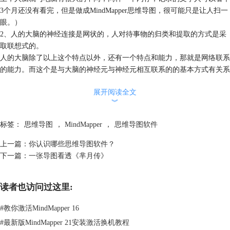
3个月还没有看完，但是做成MindMapper思维导图，很可能只是让人扫一
眼。）
2、人的大脑的神经连接是网状的，人对待事物的归类和提取的方式是采
取联想式的。
人的大脑除了以上这个特点以外，还有一个特点和能力，那就是网络联系
的能力。而这个是与大脑的神经元与神经元相互联系的的基本方式有关系
的。大脑的基本功能单位神经元是相互关联，但是也不是所有的都直接关
展开阅读全文
联的，而是有着各自独特的结构的，而这一切正是我们大脑各自独特的结
︾
构和联想。也正是大脑这种独特的结构，为我们思维的独特和多样性打下
了基础。MindMapper思维导图则模仿人类的大脑神经元，将主题之间形
标签：
思维导图
，
MindMapper
，
思维导图软件
成网状关联，配合大脑的思考模式。
3、省略了因语言组织而浪费的时间，让思维兴奋起来，快速起来。
上一篇：
你认识哪些思维导图软件？
大脑在组织语言的时候是需要动用一大片的相关神经元组，就好像我们的
下一篇：
一张导图看透《芈月传》
电脑打开一个程序负荷的程序越复杂，数量越多，那么所占用的能量及内
存就越多，与此同时可分给其他任务的能量就越少。MindMapper思维导
读者也访问过这里:
图中简洁的关键字词配合以图片的刺激，能让我们的大脑一直处于兴奋状
态，不断的产生新的想法。
#
教你激活MindMapper 16
正因为MindMapper思维导图遵循了大脑的这几个特点，所以它能够很好
#
最新版MindMapper 21安装激活换机教程
的与大脑连接，高效的反映出大脑的思维，同时也帮助大脑在这个表达的