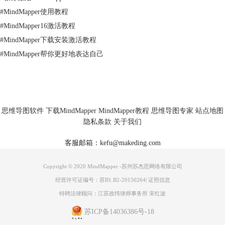
#
MindMapper使用教程
#
MindMapper16激活教程
学校学习的知识已经满足不了现代社会对人们的生活工作需求，然而使用
#
MindMapper下载安装激活教程
MindMapper思维导图软件，通过记笔记，培训，以及做研究等进行信息
#
MindMapper帮你更好地表达自己
收集和信息管理，可让您收获更多，同时提升自身素质。
MindMapper思维导图软件可让您在绘制导图的过程中简化和分类多元化
信息，提高学习的能力。
个人发展——用导图画出你的生活，亲眼见证你的提升
思维导图软件
下载MindMapper
MindMapper教程
思维导图专家
站点地图
隐私条款
关于我们
客服邮箱：kefu@makeding.com
Copyright © 2020 MindMapper -苏州苏杰思网络有限公司
经营许可证编号：苏B1.B2-20150264
|
证照信息
特聘法律顾问：江苏政纬律师事务所 宋红波
苏ICP备14036386号-18