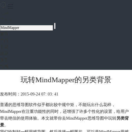
Mind
Mapper
首页
产品
下载
购买
服务
应用
玩转MindMapper的另类背景
发布时间：2015-09-24 07: 03: 41
普通的思维导图软件似乎都比较中规中矩，不能玩出什么花样，
MindMapper在注重功能性的同时，还增强了许多个性化的设置，给用户
带去绝佳的使用体验。本文就带你去
MindMapper
思维导图中玩转
另类背
景
。
我们绘制好一幅思维导图，然后选择一幅图片，可以是MindMapper思维