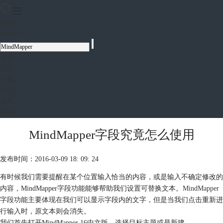
Mind
Mapper
首页
产品
下载
购买
服务
应用
MindMapper字段究竟怎么使用
发布时间：2016-03-09 18: 09: 24
有时候我们需要提醒在某个位置输入恰当的内容，或是输入不确定修改的
内容，MindMapper字段功能能够帮助我们设置可替换文本。
MindMapper
字段功能主要体现在我们可以显示字段内的文字，但是当我们点击重新进
行输入时，原文本则会消失。
我们首先打开MindMapper 16中文版，选择目标主题或是新建。