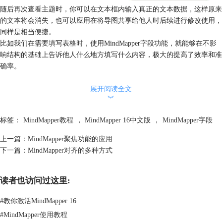
随后再次查看主题时，你可以在文本框内输入真正的文本数据，这样原来
的文本将会消失，也可以应用在将导图共享给他人时后续进行修改使用，
同样是相当便捷。
比如我们在需要填写表格时，使用MindMapper字段功能，就能够在不影
响结构的基础上告诉他人什么地方填写什么内容，极大的提高了效率和准
确率。
展开阅读全文
︾
标签：
MindMapper教程
，
MindMapper 16中文版
，
MindMapper字段
上一篇：
MindMapper聚焦功能的应用
下一篇：
MindMapper对齐的多种方式
读者也访问过这里:
当我们不需要此功能时，在原来的MindMapper字段图标下选择取消字段
#
教你激活MindMapper 16
即可，删除字段则是将该主题进行删除。
更多MindMapper中文版思维导图软件操作内容，可点击
MindMapper教程
#
MindMapper使用教程