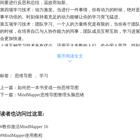
间要进行反思和总结，温故而知新。
第四项学习技术：动力激发。当进行一件事情，你有动力的时候，绝对是
事半功倍的。时刻保持着充足的动力能够让你的学习突飞猛进。
第五项学习技术：团队学习。一个人的力量终究是有限的，当你有个团队
的时候，在培养自己与人协作能力的同事，团队成员互帮互助，学习进展
会更加快速。
上述五种学习技术各有优点，适用于大多数的人们，也会因人而异，找到
更适合自己的学习方法才是更重要的，祝大家活到老，学到老，在人生道
展开阅读全文
路的前行中不断地给自己充电！
︾
更多MindMapper中文版思维导图软件操作内容，可点击
MindMapper教程
查询需要内容。
标签：
思维导图
，
学习
上一篇：
如何把一本书变成一份思维导图
下一篇：
MindMapper思维导图整理头脑思绪
读者也访问过这里:
#
教你激活MindMapper 16
#
MindMapper使用教程