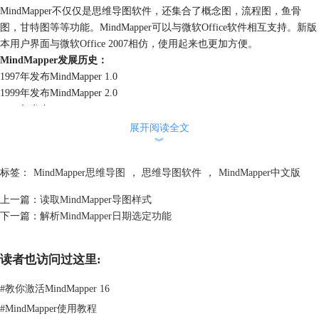
MindMapper不仅仅是思维导图软件，还集合了概念图，流程图，鱼骨
图，甘特图等等功能。MindMapper可以与微软Office软件相互支持。新版
本用户界面与微软Office 2007相仿，使用起来也更加方便。
MindMapper发展历史：
1997年发布MindMapper 1.0
1999年发布MindMapper 2.0
2001年发布MindMapper 3.0
2004年发布MindMapper 4.0
展开阅读全文
︾
2006年发布MindMapper 5.0
2007年9月发布MindMapper 2008
标签：
MindMapper思维导图
，
思维导图软件
，
MindMapper中文版
2009年2月发布MindMapper 2009
总得来说MindMapper思维导图软件能够很快上手，在简洁的界面上，功
上一篇：
读取MindMapper导图样式
能排列全面，有很多需要我们去慢慢发掘的隐藏功能，对于喜欢思考的人
下一篇：
解析MindMapper日期选定功能
来说这些功能永远不会显多的。
更多MindMapper思维导图软件操作内容，可点击
MindMapper服务中心
查
询需要内容。
读者也访问过这里:
#
教你激活MindMapper 16
#
MindMapper使用教程