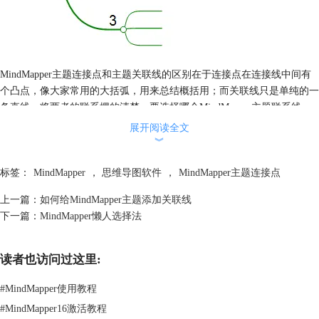
MindMapper主题连接点和主题关联线的区别在于连接点在连接线中间有
个凸点，像大家常用的大括弧，用来总结概括用；而关联线只是单纯的一
条直线，将两者的联系摆的清楚。要选择哪个MindMapper主题联系线，
全凭各自喜好和配合导图的整体风格了。
展开阅读全文
更多MindMapper思维导图软件教程信息，可点击
MindMapper服务中心
查
︾
询需要内容。
标签：
MindMapper
，
思维导图软件
，
MindMapper主题连接点
上一篇：
如何给MindMapper主题添加关联线
下一篇：
MindMapper懒人选择法
读者也访问过这里:
#
MindMapper使用教程
#
MindMapper16激活教程