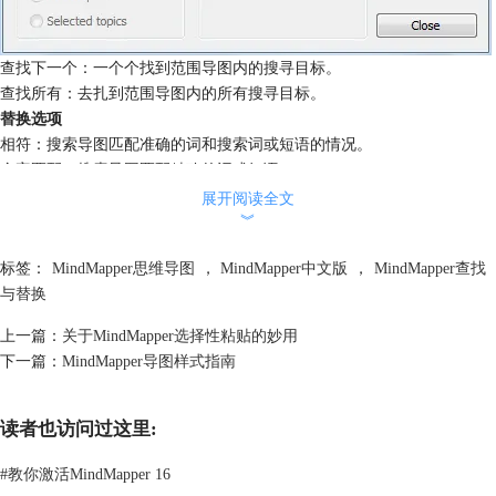
查找下一个：一个个找到范围导图内的搜寻目标。
查找所有：去扎到范围导图内的所有搜寻目标。
替换选项
相符：搜索导图匹配准确的词和搜索词或短语的情况。
全字匹配：搜索导图匹配精确的词或短语。
范围
展开阅读全文
︾
所有主题：搜索范围包括整个导图。
子主题：搜索范围仅包括选定的父主题和子主题话题。
标签：
MindMapper思维导图
，
MindMapper中文版
，
MindMapper查找
选定主题：搜索范围仅包括选定范围
与替换
包含内容
备注：搜索备注中的内容。
上一篇：
关于MindMapper选择性粘贴的妙用
浮动文本：浮动主题文本搜索。
下一篇：
MindMapper导图样式指南
隐藏的主题：搜索隐藏的主题。
链接导图：搜索链接导图。您可以指定要搜索的多个级别。
更多MindMapper思维导图软件操作内容，可点击
MindMapper服务中心
查
读者也访问过这里:
询需要内容。
#
教你激活MindMapper 16