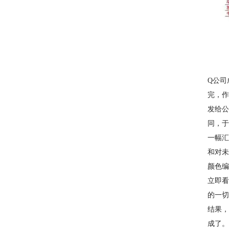
Q公司
完，作
发给公
同，于
一幅汇
和对未
颜色编
立即看
的一切
结果，
成了。