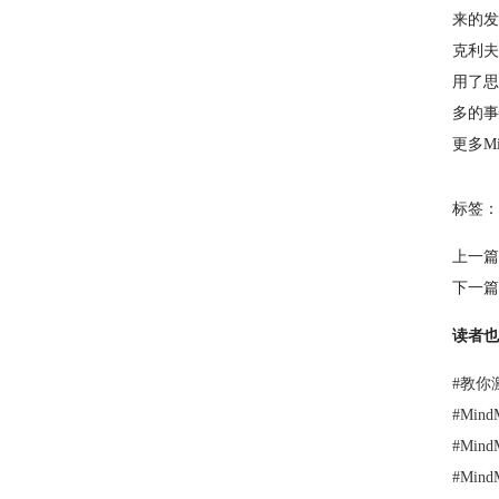
来的发
克利夫
用了思
多的事
更多M
标签：
上一篇
下一篇
读者也
#
教你激活
#
Min
#
Min
#
Min