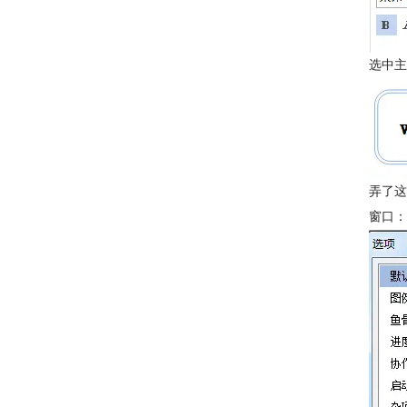
选中主
弄了这
窗口：